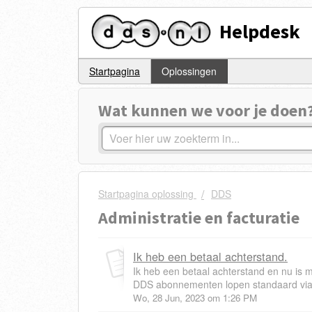
Helpdesk
Startpagina
Oplossingen
Wat kunnen we voor je doen
Startpagina oplossing
DDS
Administratie en facturatie
Ik heb een betaal achterstand.
Ik heb een betaal achterstand en nu is 
DDS abonnementen lopen standaard via 
Wo, 28 Jun, 2023 om 1:26 PM