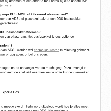
ket bij afnemen of een ander e-mail adres bij elke andere ISP
je hosten
 bij mijn DDS ADSL of Glasvezel abonnement?
 voor een ADSL of glasvezel pakket een DDS basispakket
 gefactureerd.
 DDS basispakket afnemen?
en van elkaar aan. Het basispakket is dus optioneel.
raden' ?
den van ADSL worden wel
eenmalige kosten
in rekening gebracht.
down of upgraden, of bel ons even.
kdagen na de ontvangst van de machtiging. Deze levertijd is
bijvoorbeeld de snelheid waarmee we de order kunnen verwerken.
Experia Box.
ding meegeleverd. Hierin word uitgelegd wordt hoe je alles moet
n kun je contact opnemen met DDS. Het modem is