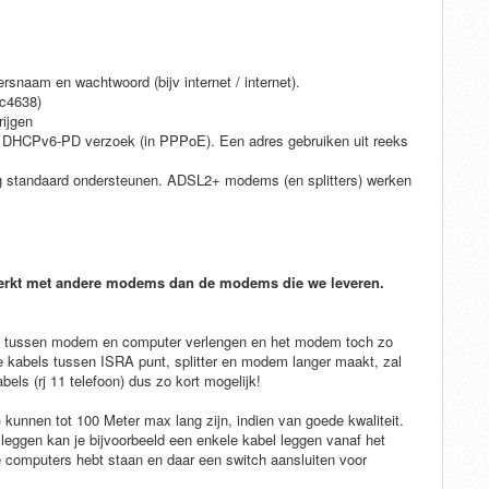
aam en wachtwoord (bijv internet / internet).
rfc4638)
rijgen
DHCPv6-PD verzoek (in PPPoE). Een adres gebruiken uit reeks
 standaard ondersteunen. ADSL2+ modems (en splitters) werken
werkt met andere modems dan de modems die we leveren.
abel tussen modem en computer verlengen en het modem toch zo
 de kabels tussen ISRA punt, splitter en modem langer maakt, zal
bels (rj 11 telefoon) dus zo kort mogelijk!
unnen tot 100 Meter max lang zijn, indien van goede kwaliteit.
 leggen kan je bijvoorbeeld een enkele kabel leggen vanaf het
e computers hebt staan en daar een switch aansluiten voor