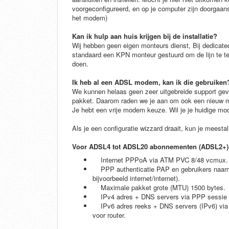
voorgeconfigureerd, en op je computer zijn doorgaans
het modem)
Kan ik hulp aan huis krijgen bij de installatie?
Wij hebben geen eigen monteurs dienst, Bij dedicated
standaard een KPN monteur gestuurd om de lijn te test
doen.
Ik heb al een ADSL modem, kan ik die gebruiken
We kunnen helaas geen zeer uitgebreide support ge
pakket. Daarom raden we je aan om ook een nieuw mode
Je hebt een vrije modem keuze. Wil je je huidige mode
Als je een configuratie wizzard draait, kun je meestal
Voor ADSL4 tot ADSL20 abonnementen (ADSL2+)
Internet PPPoA via ATM PVC 8/48 vcmux
PPP authenticatie PAP en gebruikers naam en
bijvoorbeeld internet/internet).
Maximale pakket grote (MTU) 1500 bytes.
IPv4 adres + DNS servers via PPP sessie a
IPv6 adres reeks + DNS servers (IPv6) via 
voor router.