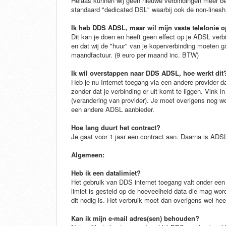
Helaas kunnen wij geen nieuwe verbindingen meer bes
standaard "dedicated DSL" waarbij ook de non-linesha
Ik heb DDS ADSL, maar wil mijn vaste telefonie 
Dit kan je doen en heeft geen effect op je ADSL verbi
en dat wij de "huur" van je koperverbinding moeten 
maandfactuur. (9 euro per maand inc. BTW)
Ik wil overstappen naar DDS ADSL, hoe werkt dit
Heb je nu Internet toegang via een andere provider 
zonder dat je verbinding er uit komt te liggen. Vink 
(verandering van provider). Je moet overigens nog we
een andere ADSL aanbieder.
Hoe lang duurt het contract?
Je gaat voor 1 jaar een contract aan. Daarna is AD
Algemeen:
Heb ik een datalimiet?
Het gebruik van DDS internet toegang valt onder een z
limiet is gesteld op de hoeveelheid data die mag wor
dit nodig is. Het verbruik moet dan overigens wel hee
Kan ik mijn e-mail adres(sen) behouden?