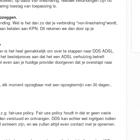
tellen, op basis van linesharing. Nieuwe verbindingen zijn nu
ring toeslag van toepassing is.
opzeggen.
nding. Wel is het dan zo dat je verbinding "non-linesharing"wordt,
gaan betalen aan KPN. Dit rekenen we dan door op je
?
dan is het heel gemakkelijk om over te stappen naar DDS ADSL,
in het bestelproces aan dat het een ADSL verhuizing betreft
l even aan je huidige provider doorgeven dat je overstapt naar
SL elk moment opzegbaar met een opzegtermijn van 30 dagen..
.g. fair-use policy. Fair use policy houdt in dat er geen vaste
den verstuurd en ontvangen. DDS kan echter wel ingrijpen indien
l extreem zijn, en we zullen altijd even contact met je opnemen.