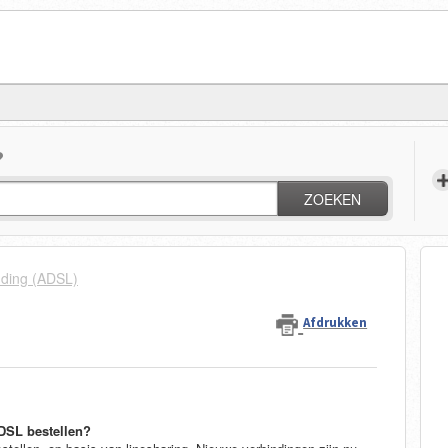
?
ZOEKEN
nding (ADSL)
Afdrukken
ADSL bestellen?