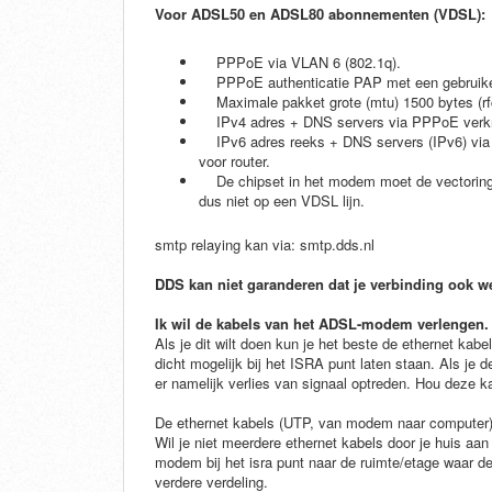
Voor ADSL50 en ADSL80 abonnementen (VDSL):
PPPoE via VLAN 6 (802.1q).
PPPoE authenticatie PAP met een gebruikersn
Maximale pakket grote (mtu) 1500 bytes (
IPv4 adres + DNS servers via PPPoE verk
IPv6 adres reeks + DNS servers (IPv6) via 
voor router.
De chipset in het modem moet de vectoring
dus niet op een VDSL lijn.
smtp relaying kan via: smtp.dds.nl
DDS kan niet garanderen dat je verbinding ook 
Ik wil de kabels van het ADSL-modem verlengen.
Als je dit wilt doen kun je het beste de ethernet k
dicht mogelijk bij het ISRA punt laten staan. Als je
er namelijk verlies van signaal optreden. Hou deze ka
De ethernet kabels (UTP, van modem naar computer) k
Wil je niet meerdere ethernet kabels door je huis aan
modem bij het isra punt naar de ruimte/etage waar d
verdere verdeling.