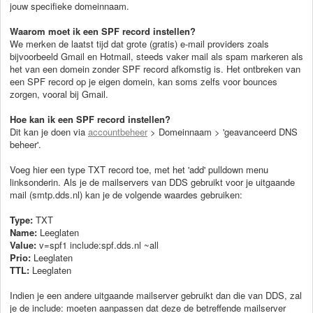
jouw specifieke domeinnaam.
Waarom moet ik een SPF record instellen?
We merken de laatst tijd dat grote (gratis) e-mail providers zoals
bijvoorbeeld Gmail en Hotmail, steeds vaker mail als spam markeren als
het van een domein zonder SPF record afkomstig is. Het ontbreken van
een SPF record op je eigen domein, kan soms zelfs voor bounces
zorgen, vooral bij Gmail.
Hoe kan ik een SPF record instellen?
Dit kan je doen via
accountbeheer
> Domeinnaam > 'geavanceerd DNS
beheer'.
Voeg hier een type TXT record toe, met het 'add' pulldown menu
linksonderin. Als je de mailservers van DDS gebruikt voor je uitgaande
mail (smtp.dds.nl) kan je de volgende waardes gebruiken:
Type:
TXT
Name:
Leeglaten
Value:
v=spf1 include:spf.dds.nl ~all
Prio:
Leeglaten
TTL:
Leeglaten
Indien je een andere uitgaande mailserver gebruikt dan die van DDS, zal
je de include: moeten aanpassen dat deze de betreffende mailserver